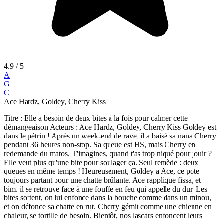
4.9
/ 5
A
G
C
Ace Hardz, Goldey, Cherry Kiss
Titre : Elle a besoin de deux bites à la fois pour calmer cette
démangeaison Acteurs : Ace Hardz, Goldey, Cherry Kiss Goldey est
dans le pétrin ! Après un week-end de rave, il a baisé sa nana Cherry
pendant 36 heures non-stop. Sa queue est HS, mais Cherry en
redemande du matos. T'imagines, quand t'as trop niqué pour jouir ?
Elle veut plus qu'une bite pour soulager ça. Seul remède : deux
queues en même temps ! Heureusement, Goldey a Ace, ce pote
toujours partant pour une chatte brûlante. Ace rapplique fissa, et
bim, il se retrouve face à une fouffe en feu qui appelle du dur. Les
bites sortent, on lui enfonce dans la bouche comme dans un minou,
et on défonce sa chatte en rut. Cherry gémit comme une chienne en
chaleur, se tortille de besoin. Bientôt, nos lascars enfoncent leurs