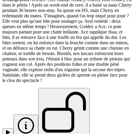
dans le pétrin ! Après un week-end de rave, il a baisé sa nana Cherry
pendant 36 heures non-stop. Sa queue est HS, mais Cherry en
redemande du matos. T'imagines, quand t'as trop niqué pour jouir ?
Elle veut plus qu'une bite pour soulager ça. Seul remède : deux
queues en même temps ! Heureusement, Goldey a Ace, ce pote
toujours partant pour une chatte brûlante. Ace rapplique fissa, et
bim, il se retrouve face à une fouffe en feu qui appelle du dur. Les
bites sortent, on lui enfonce dans la bouche comme dans un minou,
et on défonce sa chatte en rut. Cherry gémit comme une chienne en
chaleur, se tortille de besoin. Bientôt, nos lascars enfoncent leurs
poteaux dans son trou, l'étirant à bloc pour un rythme de pistons qui
cognent son col. Après des positions folles et une double péné
vaginale, elle explose enfin d'un orgasme qui la secoue des tripes.
Satisfaite, elle se prend deux giclées de sperme en pleine face pour
le clou du spectacle !