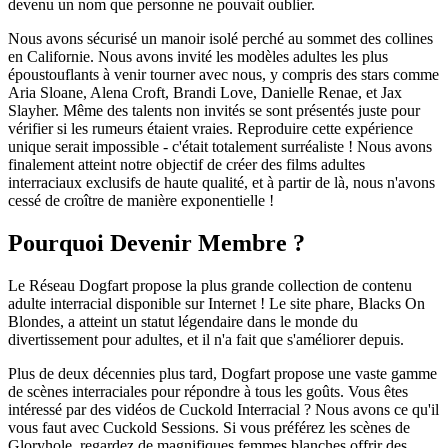
devenu un nom que personne ne pouvait oublier.
Nous avons sécurisé un manoir isolé perché au sommet des collines
en Californie. Nous avons invité les modèles adultes les plus
époustouflants à venir tourner avec nous, y compris des stars comme
Aria Sloane, Alena Croft, Brandi Love, Danielle Renae, et Jax
Slayher. Même des talents non invités se sont présentés juste pour
vérifier si les rumeurs étaient vraies. Reproduire cette expérience
unique serait impossible - c'était totalement surréaliste ! Nous avons
finalement atteint notre objectif de créer des films adultes
interraciaux exclusifs de haute qualité, et à partir de là, nous n'avons
cessé de croître de manière exponentielle !
Pourquoi Devenir Membre ?
Le Réseau Dogfart propose la plus grande collection de contenu
adulte interracial disponible sur Internet ! Le site phare, Blacks On
Blondes, a atteint un statut légendaire dans le monde du
divertissement pour adultes, et il n'a fait que s'améliorer depuis.
Plus de deux décennies plus tard, Dogfart propose une vaste gamme
de scènes interraciales pour répondre à tous les goûts. Vous êtes
intéressé par des vidéos de Cuckold Interracial ? Nous avons ce qu'il
vous faut avec Cuckold Sessions. Si vous préférez les scènes de
Gloryhole, regardez de magnifiques femmes blanches offrir des