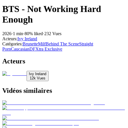
BTS - Not Working Hard
Enough
2026
·
1 min
·
80% liked
·
232 Vues
Acteurs
:
Ivy Ireland
Catégories
:
Brunette
Milf
Behind The Scene
Straight
Porn
Caucasian
DFXtra Exclusive
Acteurs
Ivy Ireland
12k
Vues
Vidéos similaires