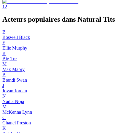
1
2
Acteurs populaires dans Natural Tits
B
Boswell Black
E
Ellie Murphy
B
Big Tre
M
Max Mabry
B
Brandi Swan
J
Jovan Jordan
N
Nadia Noja
M
McKenna Lynn
C
Chanel Preston
K